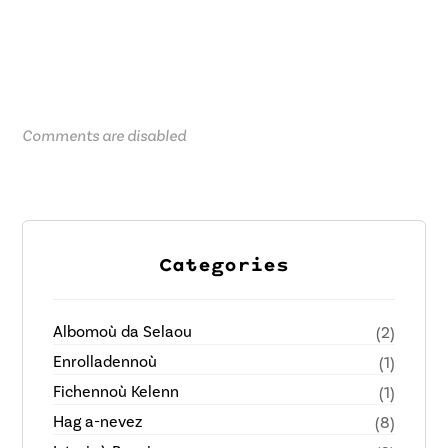
Comments are disabled
Categories
Albomoù da Selaou
(2)
Enrolladennoù
(1)
Fichennoù Kelenn
(1)
Hag a-nevez
(8)