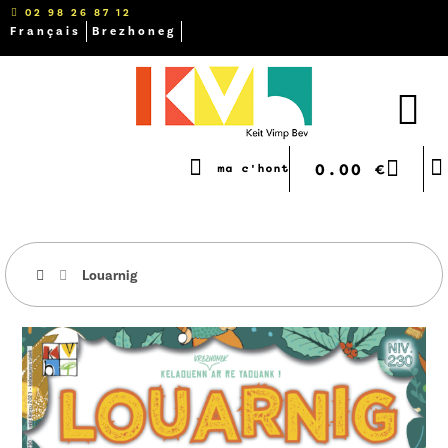
02 98 26 87 12
Français
Brezhoneg
0.00
€
ma c'hont
Louarnig