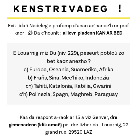
KENSTRIVADEG !
Evit lidañ Nedeleg e profomp d’unan ac’hanoc’h ur prof
kaer !
🎁
Da c’hounit :
al levr-pladenn KAN AR BED
E Louarnig miz Du (niv. 229), peseurt pobloù zo
bet kaoz anezho ?
a) Europa, Oseania, Suamerika, Afrika
b) Frañs, Sina, Mec’hiko, Indonezia
ch) Tahiti, Katalonia, Kabilia, Gwarini
c’h) Polinezia, Spagn, Maghreb, Paraguay
Kas da respont a-raok ar 15 a viz Genver, d
re
gemenadenn (klik amañ)
pe dre lizher da : Louarnig, 22
grand rue, 29520 LAZ