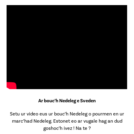
Ar bouc’h Nedeleg e Sveden
Setu ur video eus ur bouc’h Nedeleg o pourmen en ur
marc’had Nedeleg. Estonet eo ar vugale hag an dud
goshoc’h ivez ! Na te ?