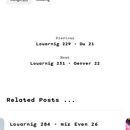
Previous
Louarnig 229 • Du 21
Next
Louarnig 231 • Genver 22
Related Posts ...
Louarnig 284 • miz Even 26