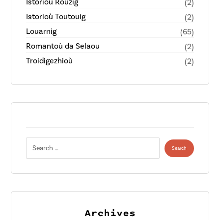
Istorioù Rouzig
(2)
Istorioù Toutouig
(2)
Louarnig
(65)
Romantoù da Selaou
(2)
Troidigezhioù
(2)
Archives