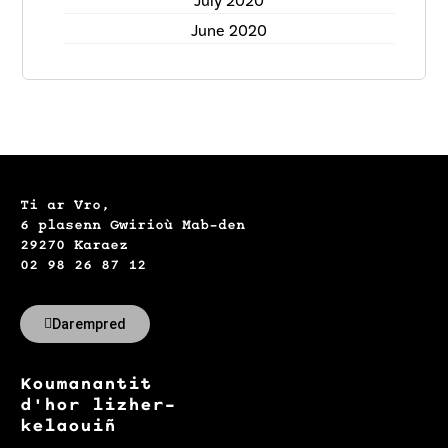
July 2020
June 2020
Ti ar Vro,
6 plasenn Gwirioù Mab-den
29270 Karaez
02 98 26 87 12
Darempred
Koumanantit
d'hor lizher-
kelaouiñ