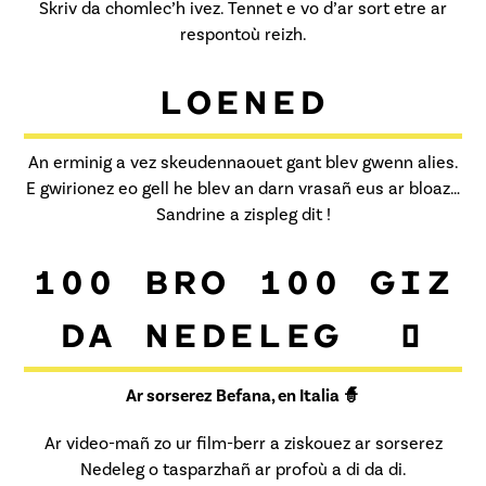
Skriv da chomlec’h ivez. Tennet e vo d’ar sort etre ar
respontoù reizh.
LOENED
An erminig a vez skeudennaouet gant blev gwenn alies.
E gwirionez eo gell he blev an darn vrasañ eus ar bloaz…
Sandrine a zispleg dit !
100 BRO 100 GIZ
DA NEDELEG 🎄
Ar sorserez Befana, en Italia 🧙
Ar video-mañ zo ur film-berr a ziskouez ar sorserez
Nedeleg o tasparzhañ ar profoù a di da di.