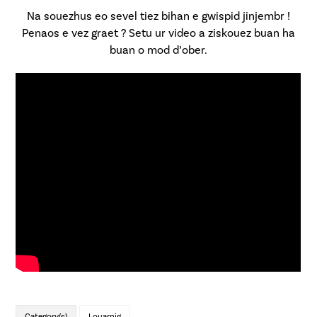
Na souezhus eo sevel tiez bihan e gwispid jinjembr !
Penaos e vez graet ? Setu ur video a ziskouez buan ha
buan o mod d’ober.
Category(s)
Louarnig