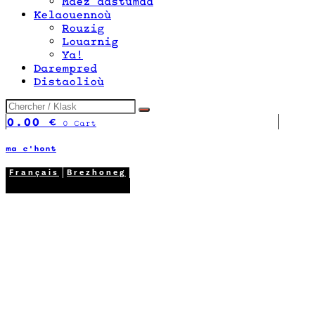
Maez dastumad
Kelaouennoù
Rouzig
Louarnig
Ya!
Darempred
Distaolioù
0.00
€
0
Cart
ma c'hont
Français
Brezhoneg
02 98 26 87 12