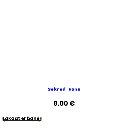
Sekred Hans
8.00
€
Lakaat er baner