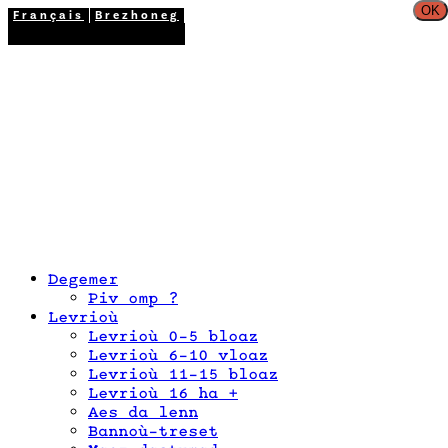
OK
Français
Brezhoneg
02 98 26 87 12
Degemer
Piv omp ?
Levrioù
Levrioù 0-5 bloaz
Levrioù 6-10 vloaz
Levrioù 11-15 bloaz
Levrioù 16 ha +
Aes da lenn
Bannoù-treset