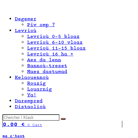
Degemer
Piv omp ?
Levrioù
Levrioù 0-5 bloaz
Levrioù 6-10 vloaz
Levrioù 11-15 bloaz
Levrioù 16 ha +
Aes da lenn
Bannoù-treset
Maez dastumad
Kelaouennoù
Rouzig
Louarnig
Ya!
Darempred
Distaolioù
0.00
€
0
Cart
ma c'hont