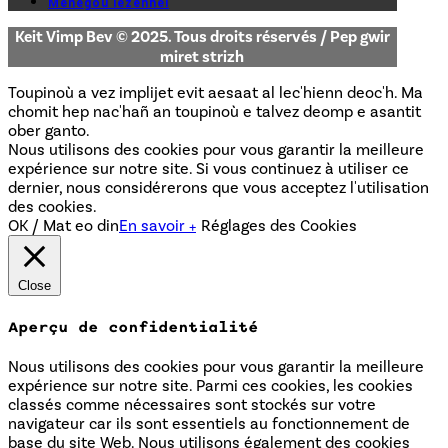
Menegoù lezennel
Keit Vimp Bev © 2025. Tous droits réservés / Pep gwir
miret strizh
Toupinoù a vez implijet evit aesaat al lec'hienn deoc'h. Ma
chomit hep nac'hañ an toupinoù e talvez deomp e asantit
ober ganto.
Nous utilisons des cookies pour vous garantir la meilleure
expérience sur notre site. Si vous continuez à utiliser ce
dernier, nous considérerons que vous acceptez l'utilisation
des cookies.
OK / Mat eo din
En savoir +
Réglages des Cookies
Close
Aperçu de confidentialité
Nous utilisons des cookies pour vous garantir la meilleure
expérience sur notre site. Parmi ces cookies, les cookies
classés comme nécessaires sont stockés sur votre
navigateur car ils sont essentiels au fonctionnement de
base du site Web. Nous utilisons également des cookies