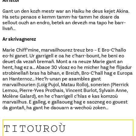
An istor
Gant un den kozh mestr war an Haiku he deus kejet Akina.
Ha setu penaos e kemm tamm-ha-tamm he doare da
sellout ouzh an endro, betek an devezh ma tapo he barr-
livañ…
Ar skrivagnerez
Marie Chiff’mine, marvailhourez treuz bro – E Bro-C’hallo
eo-hi ganet. Ur garrigell e oa he c’harr-bount, he beni eo
deuet da vezañ bremañ. Mont a ra neuze Marie gant an
hent, hag ez a… Abaoe 30 vloaz eo he micher hag he flijadur
strobinellañ bras ha bihan, e Breizh, Bro-C’hall hag e Europa
an Hanternoz… Hec’h-unan pe asambles gant
marvailhourien (Loïg Pujol, Matau Rollo), sonerien (Pierrick
Lemou, Pierre-Yves Prothais, Vincent Burlot, Sylvain Anne,
Molène Galard), en he c’harrigell c’hlas e kas komzoù
marvailhus. E galleg, e gallaoueg hag e saozneg eo gouest
da gontañ, ha gant he daouarn a-wechoù zoken…
TITOUROÙ