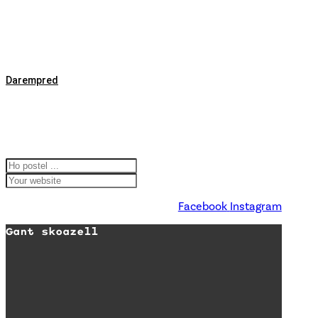
Ti ar Vro,
6 plasenn Gwirioù Mab-den
29270 Karaez
02 98 26 87 12
Darempred
Koumanantit
d'hor lizher-
kelaouiñ
Facebook
Instagram
Gant skoazell