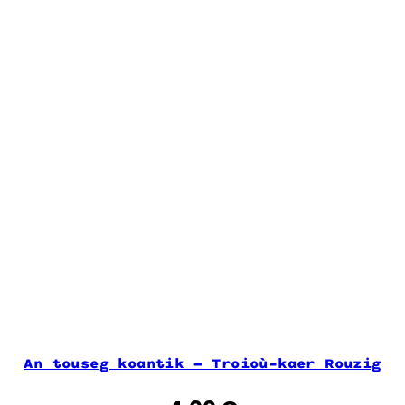
An touseg koantik – Troioù-kaer Rouzig