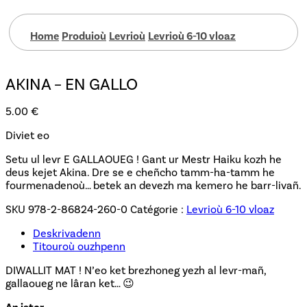
Home
Produioù
Levrioù
Levrioù 6-10 vloaz
AKINA – EN GALLO
5.00
€
Diviet eo
Setu ul levr E GALLAOUEG ! Gant ur Mestr Haiku kozh he
deus kejet Akina. Dre se e cheñcho tamm-ha-tamm he
fourmenadenoù… betek an devezh ma kemero he barr-livañ.
SKU
978-2-86824-260-0
Catégorie :
Levrioù 6-10 vloaz
Deskrivadenn
Titouroù ouzhpenn
DIWALLIT MAT ! N’eo ket brezhoneg yezh al levr-mañ,
gallaoueg ne lâran ket… 😉