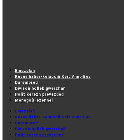
Emezelañ
Resev lizher-kelaouiñ Keit Vimp Bev
Darempred
Divizoù hollek gwerzhañ
Politikerezh prevezded
Menegoù lezennel
Emezelañ
Resev lizher-kelaouiñ Keit Vimp Bev
Darempred
Divizoù hollek gwerzhañ
Politikerezh prevezded