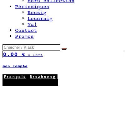
Hors collection
Périodiques
Rouzig
Louarnig
Ya!
Contact
Promos
0.00
€
0
Cart
mon compte
Français
Brezhoneg
02 98 26 87 12