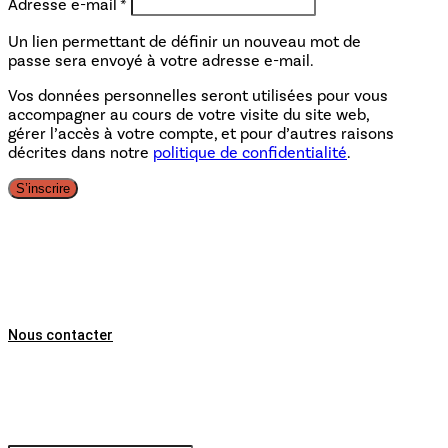
Obligatoire
Adresse e-mail
*
Un lien permettant de définir un nouveau mot de
passe sera envoyé à votre adresse e-mail.
Vos données personnelles seront utilisées pour vous
accompagner au cours de votre visite du site web,
gérer l’accès à votre compte, et pour d’autres raisons
décrites dans notre
politique de confidentialité
.
S’inscrire
Ti ar Vro,
6 place des Droits de l’homme,
29270 Carhaix
02 98 26 87 12
Nous contacter
Abonnez-vous à
notre lettre
d'information