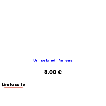
Ur sekred ‘m eus
8.00
€
Lire la suite
Ti ar Vro,
6 place des Droits de l’homme,
29270 Carhaix