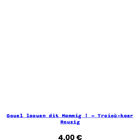
Gouel laouen dit Mammig ! – Troioù-kaer
Rouzig
4.00
€