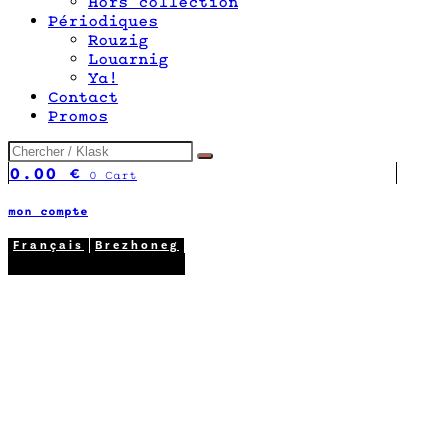
Hors collection
Périodiques
Rouzig
Louarnig
Ya!
Contact
Promos
0.00
€
0
Cart
mon compte
Français
Brezhoneg
02 98 26 87 12