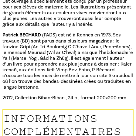
Cet ouvrage a spécialement été conçu par un professeur
pour ses élèves de maternelle. Les illustrations présentant
de grands éléments aux couleurs vives conviendront aux
plus jeunes. Les autres y trouveront aussi leur compte
grâce aux détails que l’auteur y a insérés.
Patrick BECHARD
(PADS) est né à Rennes en 1973. Ses
travaux (BD) sont parus dans plusieurs magazines : le
fanzine Gripi (An Tri Boulomig O C’havell Aour, Penn-Annev),
le mensuel Meuriad (Wil ar C’hwil) ainsi que l’hebdomadaire
Ya ! (Marsel Yogi, Gâd ha Zhüg). Il est également l’auteur
d’un livre pour apprendre aux plus jeunes à dessiner : Kaier
tresañ, aux éditions Keit Vimp Bev. Enfin, P. Béchard
s’occupe tous les mois de mettre à jour son site Skrabidoull
où l’on trouve des bandes-dessinées crées ou traduites en
langue bretonne.
2012, Collection Bihan-Bihan , 24 p., format 200×200 mm.
INFORMATIONS
COMPLÉMENTAIRES