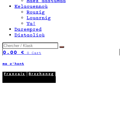
Maez dastumad
Kelaouennoù
Rouzig
Louarnig
Ya!
Darempred
Distaolioù
0.00
€
0
Cart
ma c'hont
Français
Brezhoneg
02 98 26 87 12