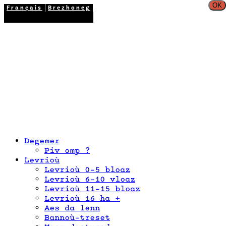
OK
Français
Brezhoneg
02 98 26 87 12
Degemer
Piv omp ?
Levrioù
Levrioù 0-5 bloaz
Levrioù 6-10 vloaz
Levrioù 11-15 bloaz
Levrioù 16 ha +
Aes da lenn
Bannoù-treset