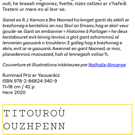
outi, he brasañ mignonez, Yvette, nizez ostizez ar c’hafedi.
Testeni ur mare eo al levr-se.
Ganet eo R. J. Kernoa e Bro Naoned ha kroget ganti da zekiñ ar
brezhoneg e kentelioù an noz Skol an Emsav, hag er skol-veur
goude-se. Gant an embanner « Histoires à Partager » he deus
kenlabouret evit kinnig levrioù a glot gant ezhommoù al
lennerien yaouank o trouklenn. E galleg hag e brezhoneg e
skriv, evit ar re yaouank. Awennet eo gant Naoned, ar mor,
planedennoù maouezed, hah al lennegezh voliac’h.
Couverture et illustrations intérieures par
Nathalie Almange
Rummad Priz ar Yaouankiz
ISBN 978-2-86824-340-9
11×18 cm / 42 p.
Here 2020
TITOUROÙ
OUZHPENN