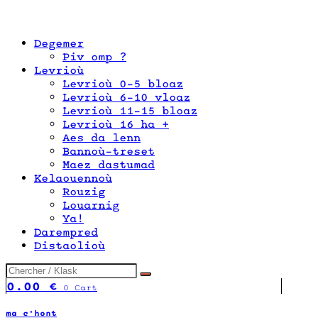
Degemer
Piv omp ?
Levrioù
Levrioù 0-5 bloaz
Levrioù 6-10 vloaz
Levrioù 11-15 bloaz
Levrioù 16 ha +
Aes da lenn
Bannoù-treset
Maez dastumad
Kelaouennoù
Rouzig
Louarnig
Ya!
Darempred
Distaolioù
0.00
€
0
Cart
ma c'hont