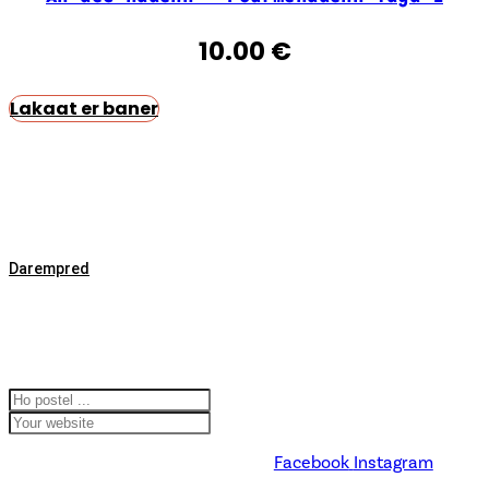
10.00
€
Lakaat er baner
Ti ar Vro,
6 plasenn Gwirioù Mab-den
29270 Karaez
02 98 26 87 12
Darempred
Koumanantit
d'hor lizher-
kelaouiñ
Facebook
Instagram