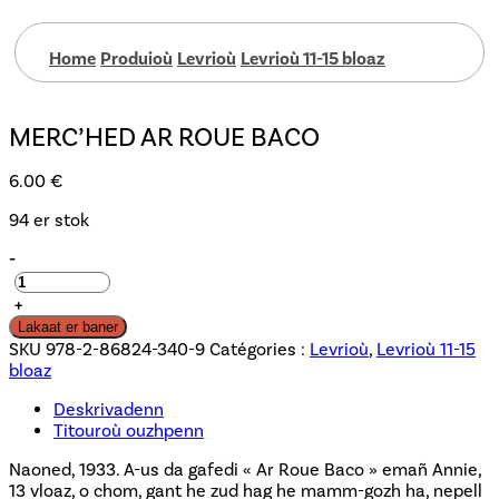
Home
Produioù
Levrioù
Levrioù 11-15 bloaz
MERC’HED AR ROUE BACO
6.00
€
94 er stok
-
Merc'hed
ar
+
Roue
Lakaat er baner
Baco
SKU
978-2-86824-340-9
Catégories :
Levrioù
,
Levrioù 11-15
quantity
bloaz
Deskrivadenn
Titouroù ouzhpenn
Naoned, 1933. A-us da gafedi « Ar Roue Baco » emañ Annie,
13 vloaz, o chom, gant he zud hag he mamm-gozh ha, nepell