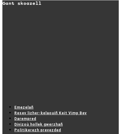
Gant skoazell
Emezelañ
Resev lizher-kelaouiñ Keit Vimp Bev
Darempred
Divizoù hollek gwerzhañ
Politikerezh prevezded