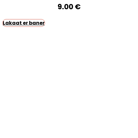
9.00
€
Lakaat er baner