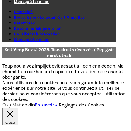
Menegoù lezennel
Emezelañ
Resev lizher-kelaouiñ Keit Vimp Bev
Darempred
Divizoù hollek gwerzhañ
Politikerezh prevezded
Menegoù lezennel
Keit Vimp Bev © 2025. Tous droits réservés / Pep gwir
miret strizh
Toupinoù a vez implijet evit aesaat al lec'hienn deoc'h. Ma
chomit hep nac'hañ an toupinoù e talvez deomp e asantit
ober ganto.
Nous utilisons des cookies pour vous garantir la meilleure
expérience sur notre site. Si vous continuez à utiliser ce
dernier, nous considérerons que vous acceptez l'utilisation
des cookies.
OK / Mat eo din
En savoir +
Réglages des Cookies
Close